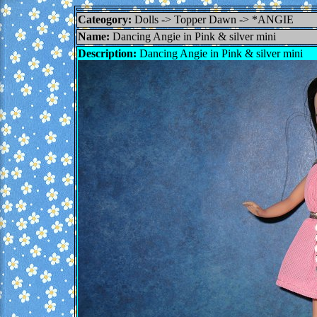
Cateogory:
Dolls -> Topper Dawn -> *ANGIE
Name:
Dancing Angie in Pink & silver mini
Description:
Dancing Angie in Pink & silver mini